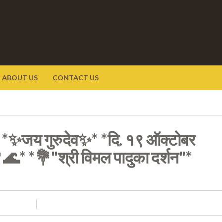
ABOUT US
CONTACT US
/* *✨जय गुरुदेव✨* *दि. १९ ऑक्टोबर
🌊* *💐"श्री विमल पादुका दर्शन"*