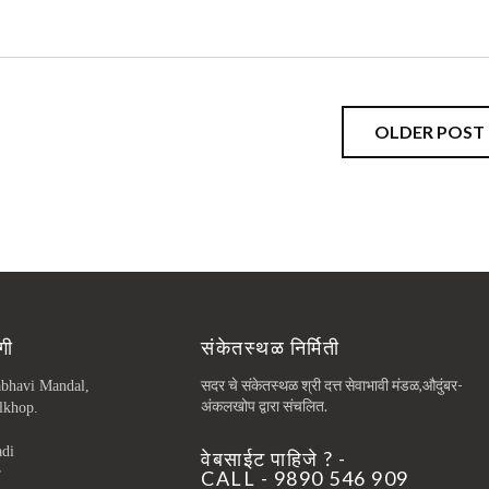
OLDER POST
गी
संकेतस्थळ निर्मिती
सदर चे संकेतस्थळ श्री दत्त सेवाभावी मंडळ,औदुंबर-
abhavi Mandal,
अंकलखोप द्वारा संचलित.
lkhop.
adi
वेबसाईट पाहिजे ? -
r
CALL - 9890 546 909