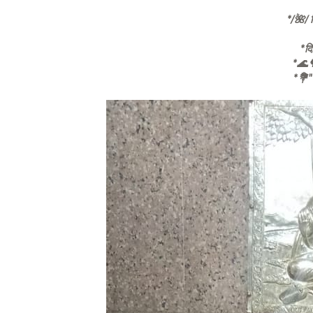
*/🌺/ च
*द
*🌊🌳
*💐"श