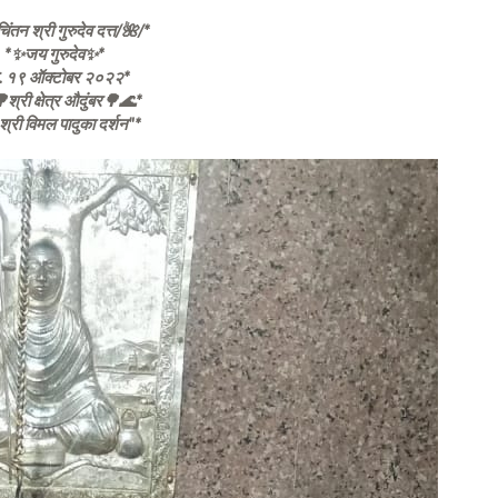
िंतन श्री गुरुदेव दत्त/🌺/*
*✨जय गुरुदेव✨*
ि. १९ ऑक्टोबर २०२२*
श्री क्षेत्र औदुंबर🌳🌊*
्री विमल पादुका दर्शन"*