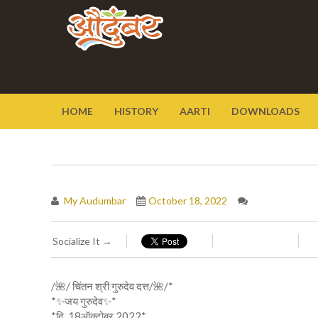
HOME
HISTORY
AARTI
DOWNLOADS
My Audumbar
October 18, 2022
Socialize It →
/🌺/ चिंतन श्री गुरुदेव दत्त/🌺/*
*✨जय गुरुदेव✨*
*दि. 18ऑक्टोबर 2022*