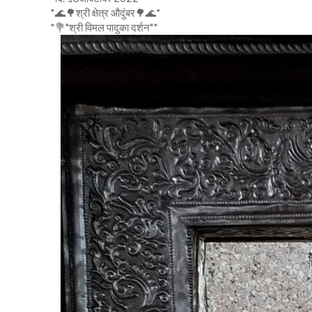
*🌊🌳श्री क्षेत्र औदुंबर🌳🌊*
*💐"श्री विमल पादुका दर्शन"*