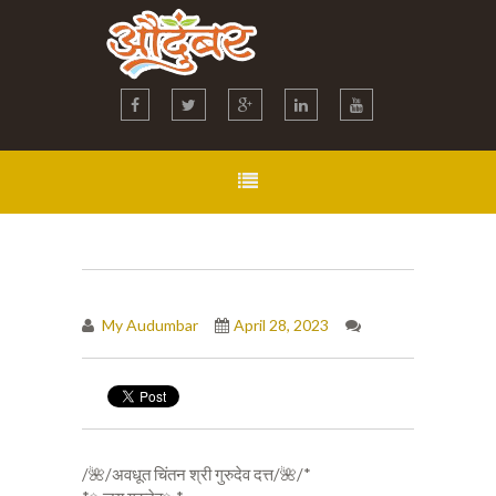
My Audumbar
April 28, 2023
/🌺/अवधूत चिंतन श्री गुरुदेव दत्त/🌺/*