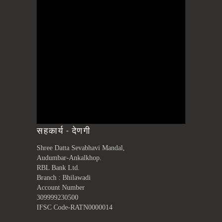
सहकार्य - देणगी
Shree Datta Sevabhavi Mandal,
Audumbar-Ankalkhop.
RBL Bank Ltd.
Branch : Bhilawadi
Account Number
309999230500
IFSC Code-RATN0000014