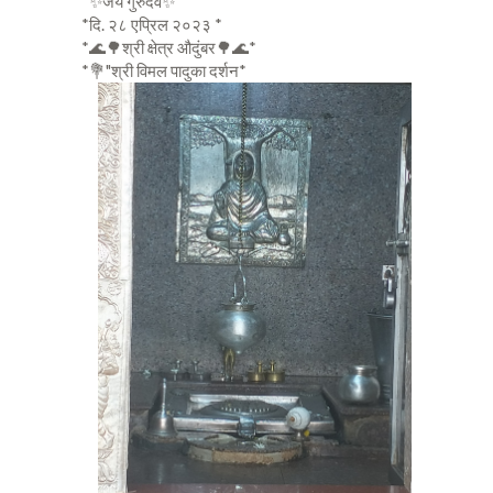
*✨जय गुरुदेव✨*
*दि. २८ एप्रिल २०२३ *
*🌊🌳श्री क्षेत्र औदुंबर🌳🌊*
*💐"श्री विमल पादुका दर्शन*