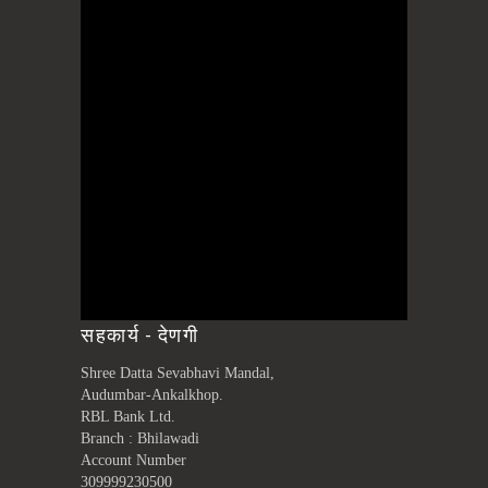
सहकार्य - देणगी
Shree Datta Sevabhavi Mandal,
Audumbar-Ankalkhop.
RBL Bank Ltd.
Branch : Bhilawadi
Account Number
309999230500