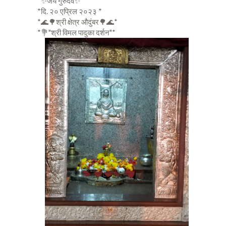
*✨जय गुरुदेव✨*
*दि. २० एप्रिल २०२३ *
*🌊🌳श्री क्षेत्र औदुंबर🌳🌊*
*💐"श्री विमल पादुका दर्शन"*