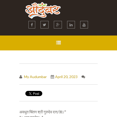
My Audumbar
April 20, 2023
अवधुत चिंतन श्री गुरुदेव दत्त/🌺/*