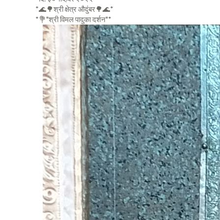
*🌊🌳श्री क्षेत्र औदुंबर🌳🌊*
*💐"श्री विमल पादुका दर्शन"*