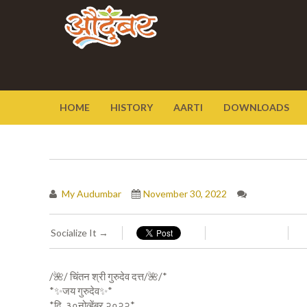
HOME
HISTORY
AARTI
DOWNLOADS
My Audumbar
November 30, 2022
Socialize It →
/🌺/ चिंतन श्री गुरुदेव दत्त/🌺/*
*✨जय गुरुदेव✨*
*दि. ३०नोव्हेंबर २०२२*