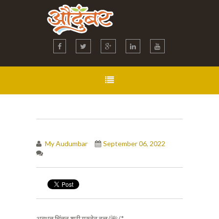
My Audumbar
September 06, 2022
अवधूत चिंतन श्री गुरुदेव दत्त/🌺/*