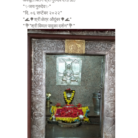
*✨जय गुरुदेव✨*
*दि. ०६ सप्टेंबर २०२२*
*🌊🌳श्री क्षेत्र औदुंबर🌳🌊*
*💐"श्री विमल पादुका दर्शन"💐*