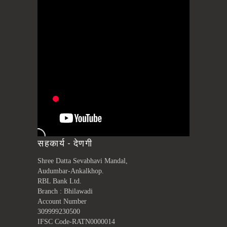
सहकार्य - देणगी
Shree Datta Sevabhavi Mandal,
Audumbar-Ankalkhop.
RBL Bank Ltd.
Branch : Bhilawadi
Account Number
309999230500
IFSC Code-RATN0000014