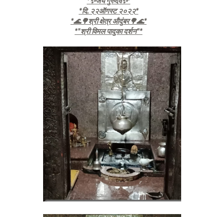
*✨जय गुरुदेव✨*
*दि. २२ऑगस्ट २०२२*
*🌊🌳श्री क्षेत्र औदुंबर🌳🌊*
*"श्री विमल पादुका दर्शन"*