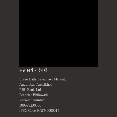
सहकार्य - देणगी
Shree Datta Sevabhavi Mandal,
Audumbar-Ankalkhop.
RBL Bank Ltd.
Branch : Bhilawadi
Account Number
309999230500
IFSC Code-RATN0000014