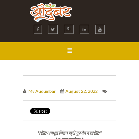
My Audumbar
August 22, 2022
*/🌺/अवधूत चिंतन श्री गुरुदेव दत्त/🌺/*