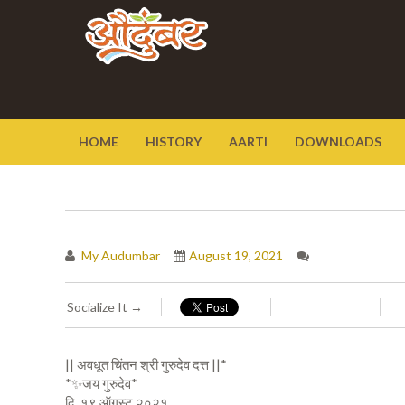
HOME
HISTORY
AARTI
DOWNLOADS
My Audumbar
August 19, 2021
Socialize It →
|| अवधूत चिंतन श्री गुरुदेव दत्त ||*
*✨जय गुरुदेव*
दि. १९ ऑगस्ट २०२१