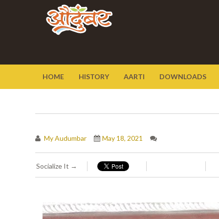
HOME
HISTORY
AARTI
DOWNLOADS
My Audumbar
May 18, 2021
Socialize It →