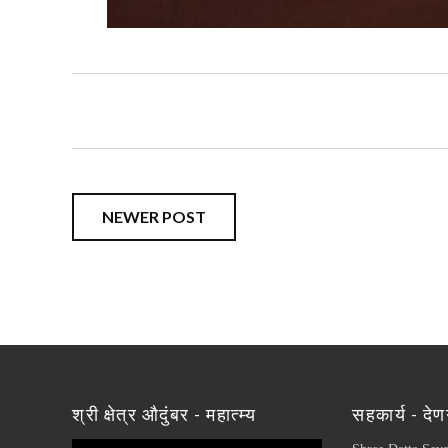
NEWER POST
श्री क्षेत्र औदुंबर - महात्म्य
सहकार्य - देण