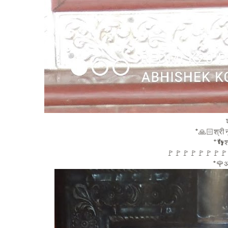
*🙏🏻श्री न
*👣श्र
🚩🚩🚩🚩🚩🚩🚩🚩🚩
*🌹अवधूत 