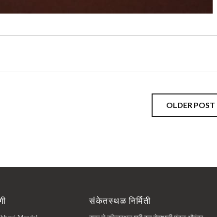
OLDER POST
गी
संकेतस्थळ निर्मिती