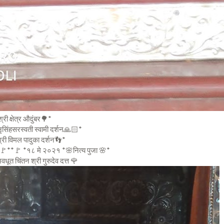
श्री क्षेत्र औदुंबर🌳*
ृसिंहसरस्वती स्वामी दर्शन🙏🏻*
ी विमल पादुका दर्शन👣*
**🚩 *१८ मे २०२१ *🌸नित्य पुजा 🌸*
चिंतन श्री गुरुदेव दत्त 🌹