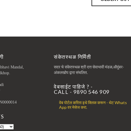
गी
संकेतस्थळ निर्मिती
सदर चे संकेतस्थळ श्री दत्त सेवाभावी मंडळ,औदुंबर-
abhavi Mandal,
अंकलखोप द्वारा संचलित.
lkhop.
adi
वेबसाईट पाहिजे ? -
r
CALL - 9890 546 909
वेब पोर्टल करिता इथे क्लिक करून - थेट Whats
N0000014
App वर मेसेज करा.
TS