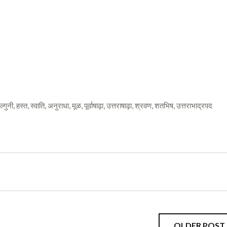
 फाल्गुनी, हस्त, स्वाति, अनुराधा, मूळ, पूर्वाषाढ़ा, उत्तराषाढ़ा, श्रवण, शतभिष, उत्तराभाद्रपद
OLDER POST