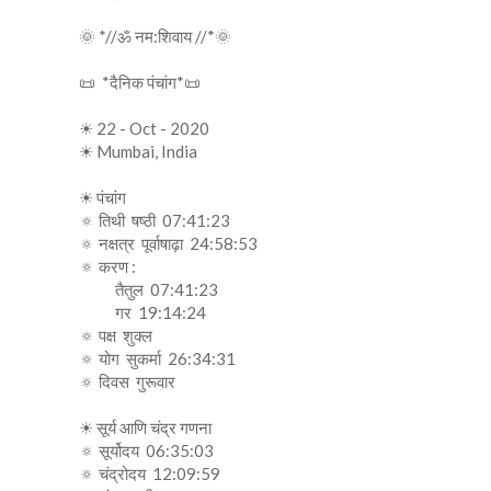
🌞 *//ॐ नम:शिवाय //*🌞
📜 *दैनिक पंचांग*📜
☀ 22 - Oct - 2020
☀ Mumbai, India
☀ पंचांग
🔅 तिथी षष्ठी 07:41:23
🔅 नक्षत्र पूर्वाषाढ़ा 24:58:53
🔅 करण :
तैतुल 07:41:23
गर 19:14:24
🔅 पक्ष शुक्ल
🔅 योग सुकर्मा 26:34:31
🔅 दिवस गुरूवार
☀ सूर्य आणि चंद्र गणना
🔅 सूर्योदय 06:35:03
🔅 चंद्रोदय 12:09:59