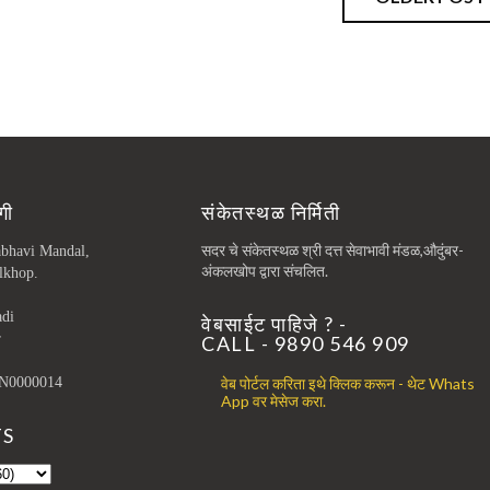
गी
संकेतस्थळ निर्मिती
सदर चे संकेतस्थळ श्री दत्त सेवाभावी मंडळ,औदुंबर-
abhavi Mandal,
अंकलखोप द्वारा संचलित.
lkhop.
adi
वेबसाईट पाहिजे ? -
r
CALL - 9890 546 909
वेब पोर्टल करिता इथे क्लिक करून - थेट Whats
N0000014
App वर मेसेज करा.
TS